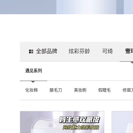
全部品牌
炫彩芬龄
可绮
雪
遇见系列
化妆棉
腋毛刀
美妆刷
假睫毛
修眉