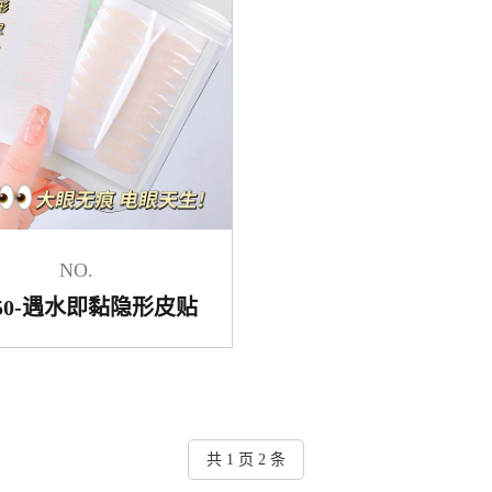
NO.
050-遇水即黏隐形皮贴
共 1 页 2 条