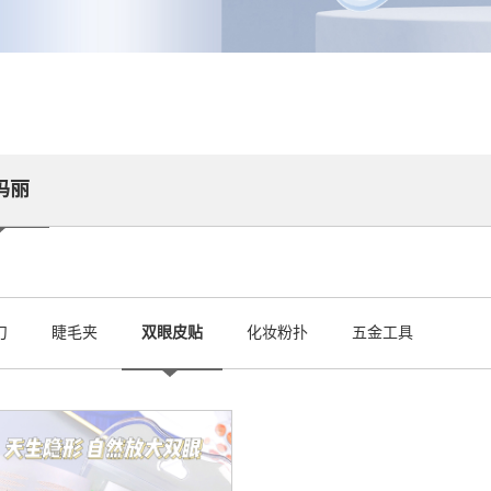
玛丽
刀
睫毛夹
双眼皮贴
化妆粉扑
五金工具